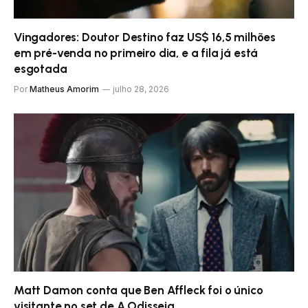
Vingadores: Doutor Destino faz US$ 16,5 milhões
em pré-venda no primeiro dia, e a fila já está
esgotada
Por
Matheus Amorim
julho 28, 2026
Matt Damon conta que Ben Affleck foi o único
visitante no set de A Odisseia