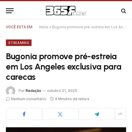
VOCÊ ESTÁ EM:
Início
»
Bugonia promove pré-estreia em Los Angeles exclusiva para carecas
STREAMING
Bugonia promove pré-estreia
em Los Angeles exclusiva para
carecas
Por
Redação
outubro 21, 2025
Nenhum comentário
4 Minutos de leitura