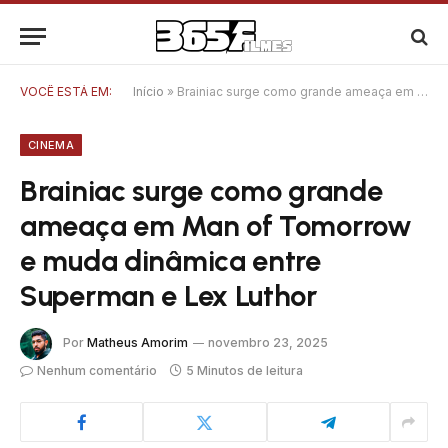
VOCÊ ESTÁ EM:
Início
»
Brainiac surge como grande ameaça em Man of Tomorrow e muda dinâmica entre Superman e Lex Luthor
CINEMA
Brainiac surge como grande
ameaça em Man of Tomorrow
e muda dinâmica entre
Superman e Lex Luthor
Por
Matheus Amorim
novembro 23, 2025
Nenhum comentário
5 Minutos de leitura