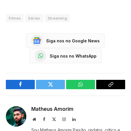
Filmes
Séries
Streaming
Siga nos no Google News
Siga nos no WhatsApp
Facebook
Twitter
WhatsApp
Copy
Link
Matheus Amorim
Website
Facebook
X
Instagram
LinkedIn
(Twitter)
Sou Matheus Amorim Paixão, redator, crítico e