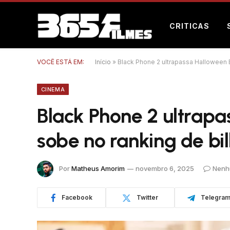
CRITICAS
VOCÊ ESTÁ EM:
Início
»
Black Phone 2 ultrapassa Halloween 
CINEMA
Black Phone 2 ultrapa
sobe no ranking de bi
Por
Matheus Amorim
novembro 6, 2025
Nenh
Facebook
Twitter
Telegra