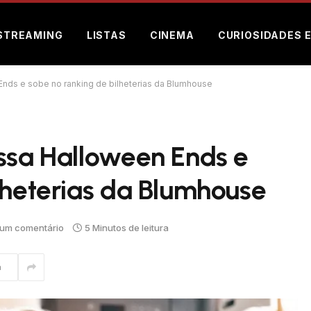
STREAMING
LISTAS
CINEMA
CURIOSIDADES 
Ends e sobe no ranking de bilheterias da Blumhouse
ssa Halloween Ends e
lheterias da Blumhouse
um comentário
5 Minutos de leitura
m