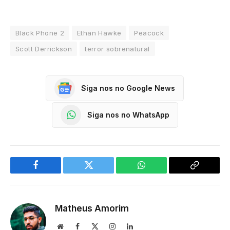
Black Phone 2
Ethan Hawke
Peacock
Scott Derrickson
terror sobrenatural
Siga nos no Google News
Siga nos no WhatsApp
Facebook
Twitter
WhatsApp
Copy
Link
Matheus Amorim
Website
Facebook
X
Instagram
LinkedIn