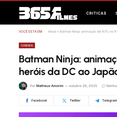
CRITICAS
VOCÊ ESTÁ EM:
Início
»
Batman Ninja: animação de 83% no R
CINEMA
Batman Ninja: animaç
heróis da DC ao Japã
Por
Matheus Amorim
outubro 29, 2025
Nenhu
Facebook
Twitter
Telegra