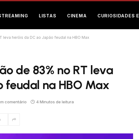
STREAMING
LISTAS
CINEMA
CURIOSIDADES 
T leva heróis da DC ao Japão feudal na HBO Max
ão de 83% no RT leva
o feudal na HBO Max
m comentário
4 Minutos de leitura
m