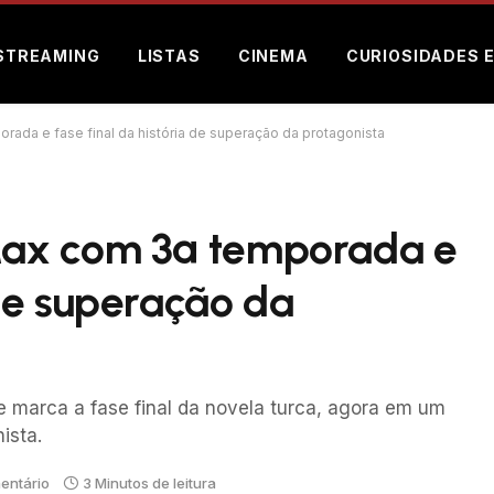
STREAMING
LISTAS
CINEMA
CURIOSIDADES 
ada e fase final da história de superação da protagonista
ax com 3ª temporada e
 de superação da
 marca a fase final da novela turca, agora em um
ista.
entário
3 Minutos de leitura