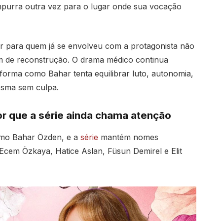
mpurra outra vez para o lugar onde sua vocação
or para quem já se envolveu com a protagonista não
de reconstrução. O drama médico continua
a forma como Bahar tenta equilibrar luto, autonomia,
esma sem culpa.
por que a série ainda chama atenção
omo Bahar Özden, e a
série
mantém nomes
Ecem Özkaya, Hatice Aslan, Füsun Demirel e Elit