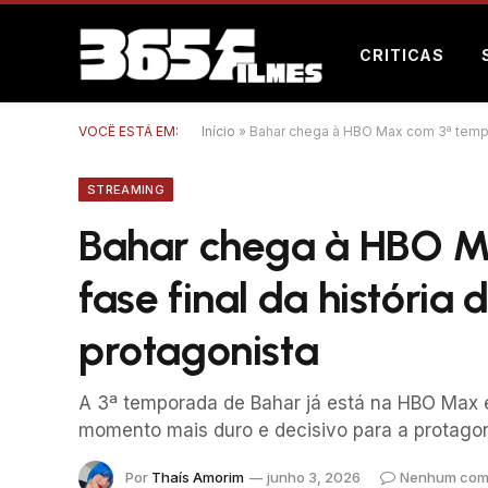
CRITICAS
VOCÊ ESTÁ EM:
Início
»
Bahar chega à HBO Max com 3ª tempor
STREAMING
Bahar chega à HBO M
fase final da história
protagonista
A 3ª temporada de Bahar já está na HBO Max e
momento mais duro e decisivo para a protagon
Por
Thaís Amorim
junho 3, 2026
Nenhum com