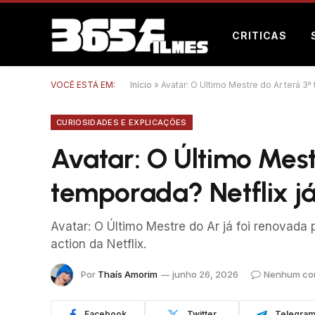
CRITICAS
VOCÊ ESTÁ EM:
Início
»
Avatar: O Último Mestre do Ar terá 3ª
CURIOSIDADES E EXPLICAÇÕES
Avatar: O Último Mest
temporada? Netflix já 
Avatar: O Último Mestre do Ar já foi renovada 
action da Netflix.
Por
Thaís Amorim
junho 26, 2026
Nenhum co
Facebook
Twitter
Telegra