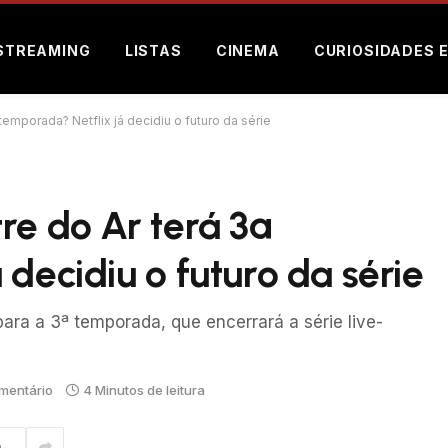
STREAMING
LISTAS
CINEMA
CURIOSIDADES 
 temporada? Netflix já decidiu o futuro da série
re do Ar terá 3ª
decidiu o futuro da série
para a 3ª temporada, que encerrará a série live-
mentário
4 Minutos de leitura
m