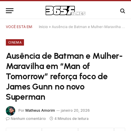
VOCÊ ESTÁ EM:
Início
»
Ausência de Batman e Mulher-Maravilha em “Man of Tomorrow” reforça foco de James Gunn no novo Superman
CINEMA
Ausência de Batman e Mulher-
Maravilha em “Man of
Tomorrow” reforça foco de
James Gunn no novo
Superman
Por
Matheus Amorim
janeiro 20, 2026
Nenhum comentário
4 Minutos de leitura