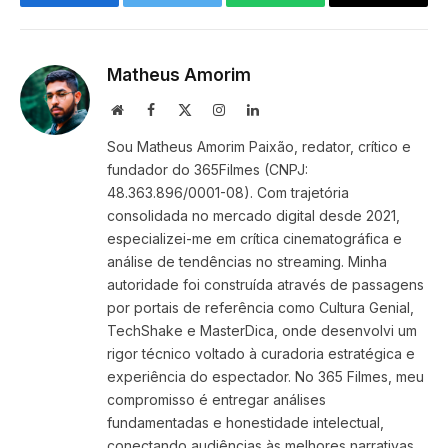
Facebook
Twitter
WhatsApp
Copy
Link
Matheus Amorim
Website
Facebook
X
Instagram
LinkedIn
(Twitter)
Sou Matheus Amorim Paixão, redator, crítico e
fundador do 365Filmes (CNPJ:
48.363.896/0001-08). Com trajetória
consolidada no mercado digital desde 2021,
especializei-me em crítica cinematográfica e
análise de tendências no streaming. Minha
autoridade foi construída através de passagens
por portais de referência como Cultura Genial,
TechShake e MasterDica, onde desenvolvi um
rigor técnico voltado à curadoria estratégica e
experiência do espectador. No 365 Filmes, meu
compromisso é entregar análises
fundamentadas e honestidade intelectual,
conectando audiências às melhores narrativas