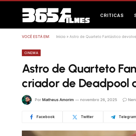
CRITICAS
VOCÊ ESTÁ EM:
Início
»
Astro de Quarteto Fantástico devolv
CINEMA
Astro de Quarteto Fan
criador de Deadpool 
Por
Matheus Amorim
novembro 26, 2025
Nen
Facebook
Twitter
Telegra