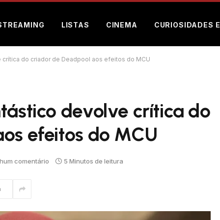
STREAMING
LISTAS
CINEMA
CURIOSIDADES 
e crítica do criador de Deadpool aos efeitos do MCU
tástico devolve crítica do
aos efeitos do MCU
hum comentário
5 Minutos de leitura
m