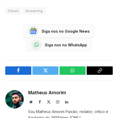
Filmes
Streaming
Siga nos no Google News
Siga nos no WhatsApp
Facebook
Twitter
WhatsApp
Copy
Link
Matheus Amorim
Website
Facebook
X
Instagram
LinkedIn
(Twitter)
Sou Matheus Amorim Paixão, redator, crítico e
fundador do 365Filmes (CNPJ: