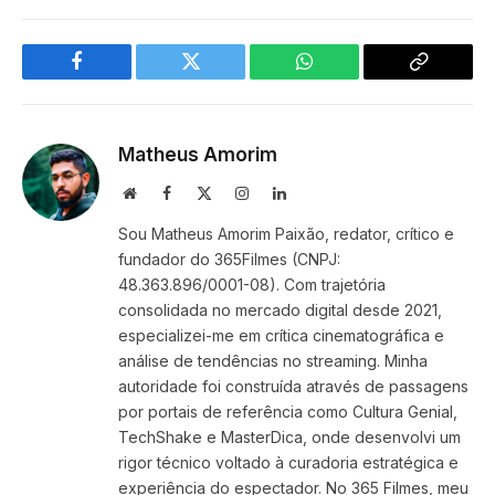
Facebook
Twitter
WhatsApp
Copy
Link
Matheus Amorim
Website
Facebook
X
Instagram
LinkedIn
(Twitter)
Sou Matheus Amorim Paixão, redator, crítico e
fundador do 365Filmes (CNPJ:
48.363.896/0001-08). Com trajetória
consolidada no mercado digital desde 2021,
especializei-me em crítica cinematográfica e
análise de tendências no streaming. Minha
autoridade foi construída através de passagens
por portais de referência como Cultura Genial,
TechShake e MasterDica, onde desenvolvi um
rigor técnico voltado à curadoria estratégica e
experiência do espectador. No 365 Filmes, meu