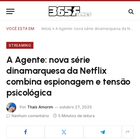
VOCÊ ESTÁ EM:
Início
»
A Agente: nova série dinamarquesa da Netflix combina espionagem e tensão psicológica
STREAMING
A Agente: nova série
dinamarquesa da Netflix
combina espionagem e tensão
psicológica
Por
Thaís Amorim
outubro 27, 2025
Nenhum comentário
5 Minutos de leitura