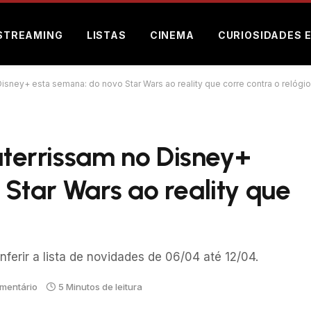
STREAMING
LISTAS
CINEMA
CURIOSIDADES 
Disney+ esta semana: do novo Star Wars ao reality que corre contra o relógio
 aterrissam no Disney+
Star Wars ao reality que
ferir a lista de novidades de 06/04 até 12/04.
mentário
5 Minutos de leitura