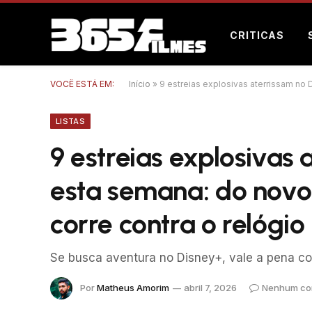
CRITICAS
VOCÊ ESTÁ EM:
Início
»
9 estreias explosivas aterrissam no 
LISTAS
9 estreias explosivas
esta semana: do novo 
corre contra o relógio
Se busca aventura no Disney+, vale a pena con
Por
Matheus Amorim
abril 7, 2026
Nenhum co