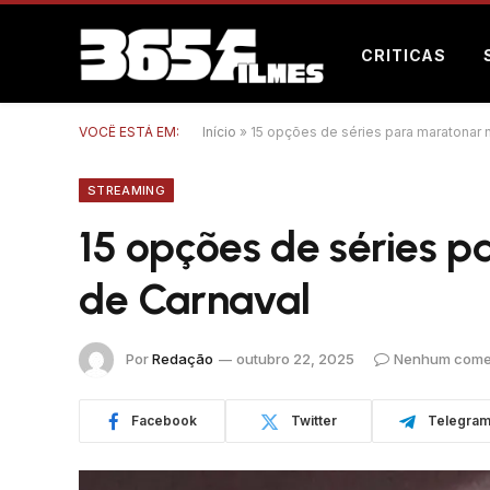
CRITICAS
VOCÊ ESTÁ EM:
Início
»
15 opções de séries para maratonar 
STREAMING
15 opções de séries p
de Carnaval
Por
Redação
outubro 22, 2025
Nenhum come
Facebook
Twitter
Telegra