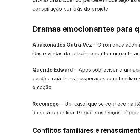
profissional. Quando percebem que algo est
conspiração por trás do projeto.
Dramas emocionantes para q
Apaixonados Outra Vez
– O romance acompa
idas e vindas do relacionamento enquanto a
Querido Edward
– Após sobreviver a um acid
perda e cria laços inesperados com familiare
emoção.
Recomeço
– Um casal que se conhece na Itá
doença repentina. Prepare os lenços: lágrima
Conflitos familiares e renascimen