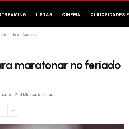
STREAMING
LISTAS
CINEMA
CURIOSIDADES 
no feriado de Carnaval
ara maratonar no feriado
ntário
4 Minutos de leitura
m