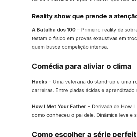
Reality show que prende a atençã
A Batalha dos 100
– Primeiro reality de sob
testam o físico em provas exaustivas em tro
quem busca competição intensa.
Comédia para aliviar o clima
Hacks
– Uma veterana do stand-up e uma rot
carreiras. Entre piadas ácidas e aprendizado
How I Met Your Father
– Derivada de How I 
como conheceu o pai dele. Dinâmica leve e sit
Como escolher a série perfei