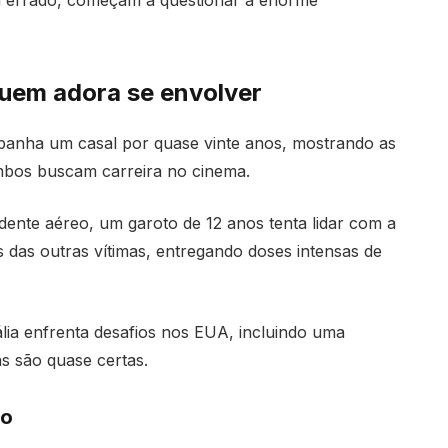
á errado, começam a questionar a enorme
uem adora se envolver
nha um casal por quase vinte anos, mostrando as
mbos buscam carreira no cinema.
ente aéreo, um garoto de 12 anos tenta lidar com a
s das outras vítimas, entregando doses intensas de
lia enfrenta desafios nos EUA, incluindo uma
s são quase certas.
to