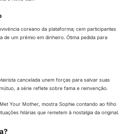
o
revivência coreano da plataforma; cem participantes
ca de um prêmio em dinheiro. Ótima pedida para
eirista cancelada unem forças para salvar suas
 mútuo, a série reflete sobre fama e reinvenção.
Met Your Mother, mostra Sophie contando ao filho
uações hilárias que remetem à nostalgia da original.
ta?