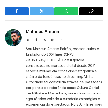
Facebook
Twitter
WhatsApp
Copy
Link
Matheus Amorim
Website
Facebook
X
Instagram
LinkedIn
(Twitter)
Sou Matheus Amorim Paixão, redator, crítico e
fundador do 365Filmes (CNPJ:
48.363.896/0001-08). Com trajetória
consolidada no mercado digital desde 2021,
especializei-me em crítica cinematográfica e
análise de tendências no streaming. Minha
autoridade foi construída através de passagens
por portais de referência como Cultura Genial,
TechShake e MasterDica, onde desenvolvi um
rigor técnico voltado à curadoria estratégica e
experiência do espectador. No 365 Filmes, meu